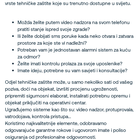
vrste tehničke zaštite koje su trenutno dostupne u svijetu.
Možda želite putem video nadzora na svom telefonu
pratiti stanje ispred svoje zgrade?
Ili želite dobijati sms poruke kada neko otvara i zatvara
prostore za koje ste vi nadležni?
Potreban vam je jednostavan alarmni sistem za kuću
za odmor?
Želite imati kontrolu prolaza za svoje uposlenike?
Imate ideju, potrebne su vam savjeti i konsultacije?
Odjel tehničke zaštite može, u samo nekoliko sati od vašeg
poziva, doći na objekat, izvršiti procjenu ugroženosti,
pripremiti sigurnosni elaborat, instalirati potrebnu opremu i
objekat priključiti na operativni centar.
Ugrađujemo sisteme kao što su: video nadzor, protuprovala,
vatrodojava, kontrola pristupa...
Koristimo najkvalitetnije elemente, odobravamo
odgovarajuće garantne rokove i ugovorom imate i poliso
osiguranja od profesionalne odgovornosti.