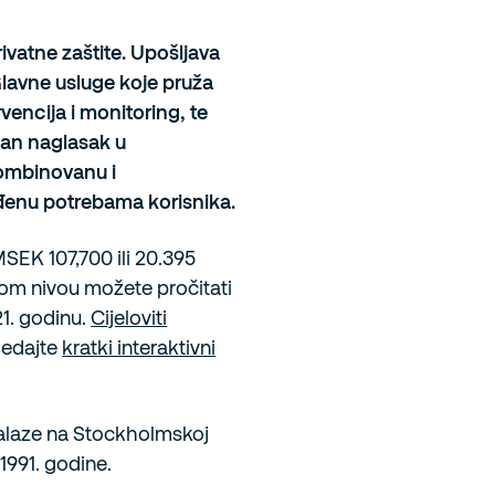
ivatne zaštite. U
pošljava
Glavne usluge koje pruža
rvencija i monitoring, te
ban naglasak u
kombinovanu i
gođenu potrebama korisnika.
a MSEK
107,700
ili 20.395
m nivou možete pročitati
21. godinu.
Cijeloviti
gledajte
kratki interaktivni
nalaze na Stockholmskoj
991. godine.