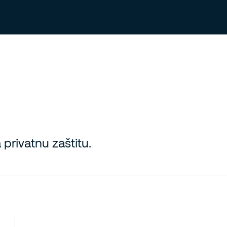
Tražite posao?
Informacije za zaposlene
privatnu zaštitu.