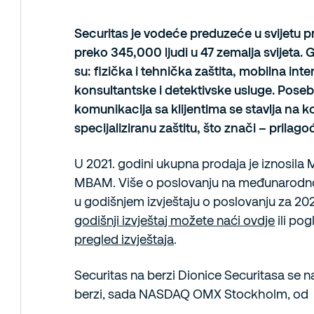
Securitas je vodeće preduzeće u svijetu pr
preko 345,000 ljudi u 47 zemalja svijeta. 
su: fizička i tehnička zaštita, mobilna inte
konsultantske i detektivske usluge. Pose
komunikacija sa klijentima se stavlja na 
specijaliziranu zaštitu, što znači – prila
U 2021. godini ukupna prodaja je iznosil
MBAM. Više o poslovanju na međunarodno
u godišnjem izvještaju o poslovanju za 20
godišnji izvještaj možete naći ovdje
ili po
pregled izvještaja
.
Securitas na berzi Dionice Securitasa se 
berzi, sada NASDAQ OMX Stockholm, od 1