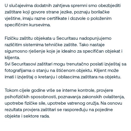
U slučajevima dodatnih zahtjeva spremni smo obezbjediti
zaštitare koji govore strane jezike, poznaju borilačke
vještine, imaju razne certifikate i dozvole o položenim
specifičnim kursevima.
Fizičku zaštitu objekata u Securitasu nadopunjujemo
različitim sistemima tehničke zaštite. Tako nastaje
sigurnosno rješenje koje je idealno za specifičan objekat i
klijenta.
Svi Securitasovi zaštitari mogu trenutačno poslati izvještaj sa
fotografijama o stanju na štićenom objektu. Klijent može
imati i izvještaj o kretanju i obilascima zaštitara na objektu.
Tokom cijele godine vrše se interne kontrole, provjere
psihofizičkih sposobnosti, poznavanja zakonskih ovlaštenja,
upotrebe fizičke sile, upotrebe vatrenog oružja. Na osnovu
rezultata provjera zaštitari se raspoređuju na pojedine
objekte i sektore rada.