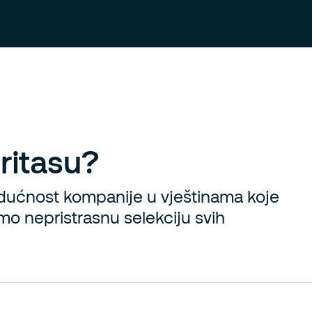
Tražite posao?
Informacije za zaposlene
uritasu?
udućnost kompanije u vještinama koje
mo nepristrasnu selekciju svih