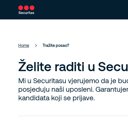
Usluge
Naša rješenja
O nama
Home
Tražite posao?
Želite raditi u Sec
Mi u Securitasu vjerujemo da je b
posjeduju naši uposleni. Garantuje
kandidata koji se prijave.