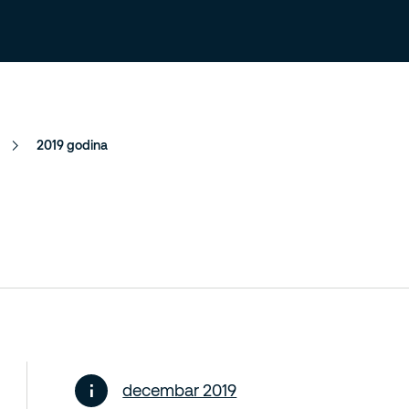
Tražite posao?
Informacije za zaposlene
2019 godina
decembar 2019