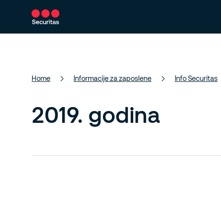
Usluge
Naša rješenja
O nama
Home
Informacije za zaposlene
Info Securitas
2019. godina